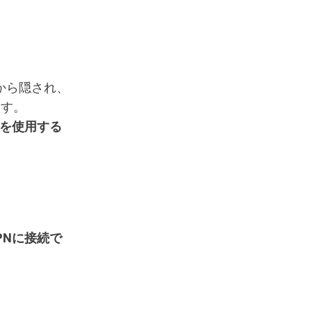
目から隠され、
ます。
等を使用する
PNに接続で