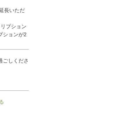
分延長いただ
クリプション
プションが2
過ごしくださ
る