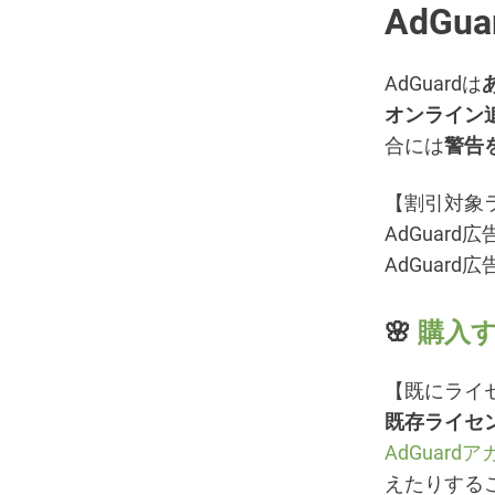
AdGu
AdGuardは
オンライン
合には
警告
【割引対象
AdGuar
AdGuar
🌸
購入す
【既にライ
既存ライセ
AdGuard
えたりする