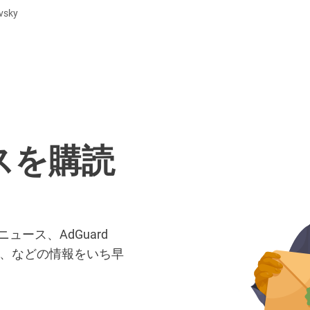
vsky
ースを購読
ース、AdGuard
選、などの情報をいち早