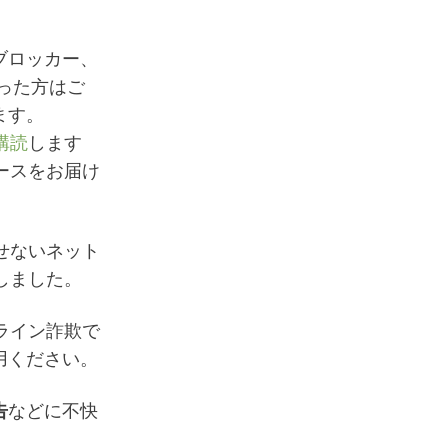
ブロッカー、
なかった方はご
ます。
購読
します
ースをお届け
せないネット
しました。
ライン詐欺で
用ください。
告
などに不快