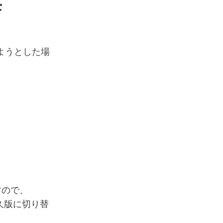
F
ようとした場
すので、
久版に切り替