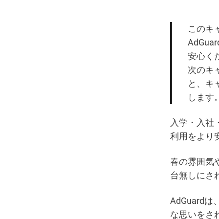
このキ
AdGu
安心く
次のキ
と、キ
します
入学・入社
利用をより
春の雰囲気
台無しにされ
AdGuar
な思いをさ