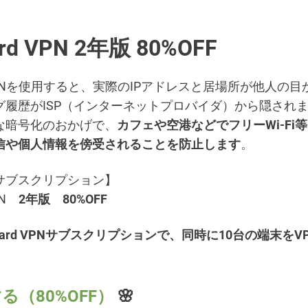
rd VPN 2年版 80%OFF
d VPNを使用すると、実際のIPアドレスと居場所が他人の
グ履歴がISP（インターネットプロバイダ）から隠され
な暗号化のおかげで、
カフェや空港などでフリーWi-Fi
信や個人情報を傍受されることを防止します
。
サブスクリプション】
VPN
2年版
80%OFF
uard VPNサブスクリプションで、同時に10台の端末をV
る（80%OFF）
🌸