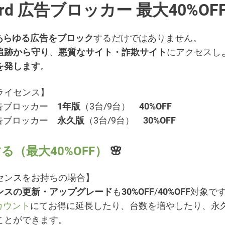
ard 広告ブロッカー 最大40%OF
あらゆる広告をブロック
するだけではありません。
追跡から守り
、
悪質なサイト・詐欺サイト
にアクセスし
を発します
。
ライセンス】
d広告ブロッカー
1年版
（3台/9台）
40%OFF
d広告ブロッカー
永久版
（3台/9台）
30%OFF
る（最大40%OFF）
🌸
センスをお持ちの場合】
ンスの更新・アップグレード
も
30%OFF
/
40%OFF
対象で
アカウント
にてお得に延長したり、台数を増やしたり、永
ことができます。