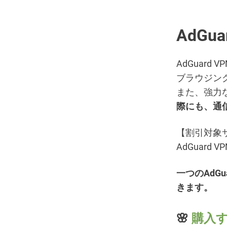
AdGua
AdGuar
ブラウジン
また、強力
際にも、通
【割引対象
AdGuard 
一つのAdG
きます。
🌸
購入す