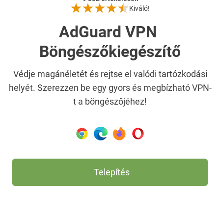
Kiváló!
AdGuard VPN
Böngészőkiegészítő
Védje magánéletét és rejtse el valódi tartózkodási
helyét. Szerezzen be egy gyors és megbízható VPN-
t a böngészőjéhez!
Telepítés