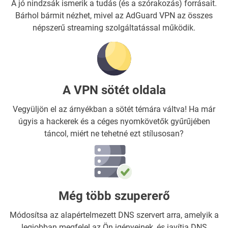
A jó nindzsák ismerik a tudás (és a szórakozás) forrásait.
Bárhol bármit nézhet, mivel az AdGuard VPN az összes
népszerű streaming szolgáltatással működik.
A VPN sötét oldala
Vegyüljön el az árnyékban a sötét témára váltva! Ha már
úgyis a hackerek és a céges nyomkövetők gyűrűjében
táncol, miért ne tehetné ezt stílusosan?
Még több szupererő
Módosítsa az alapértelmezett DNS szervert arra, amelyik a
legjobban megfelel az Ön igényeinek, és javítja DNS