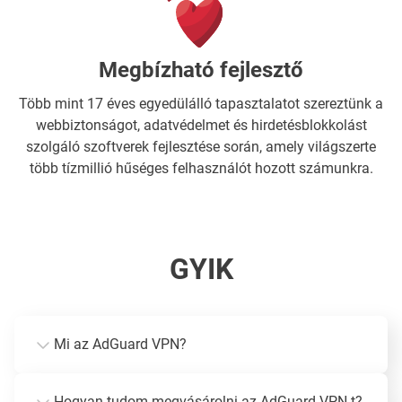
Megbízható fejlesztő
Több mint 17 éves egyedülálló tapasztalatot szereztünk a
webbiztonságot, adatvédelmet és hirdetésblokkolást
szolgáló szoftverek fejlesztése során, amely világszerte
több tízmillió hűséges felhasználót hozott számunkra.
GYIK
Mi az AdGuard VPN?
Hogyan tudom megvásárolni az AdGuard VPN-t?