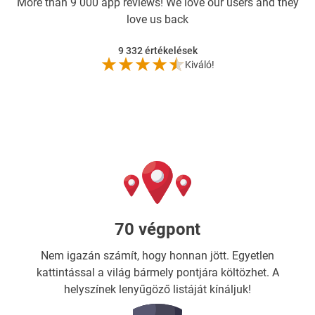
More than
9 000 app reviews! We love our users and they
love us back
9 332
értékelések
Kiváló!
70 végpont
Nem igazán számít, hogy honnan jött. Egyetlen
kattintással a világ bármely pontjára költözhet. A
helyszínek lenyűgöző listáját kínáljuk!