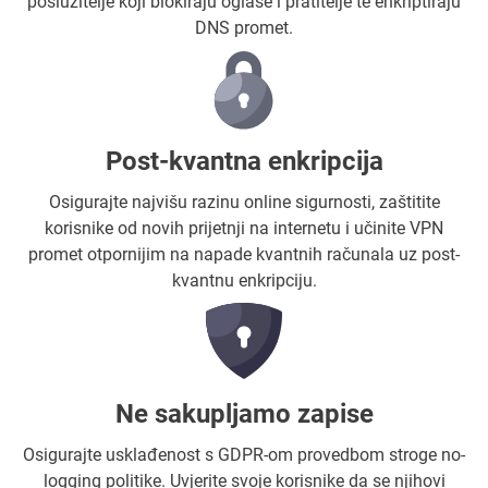
poslužitelje koji blokiraju oglase i pratitelje te enkriptiraju
DNS promet.
Post-kvantna enkripcija
Osigurajte najvišu razinu online sigurnosti, zaštitite
korisnike od novih prijetnji na internetu i učinite VPN
promet otpornijim na napade kvantnih računala uz post-
kvantnu enkripciju.
Ne sakupljamo zapise
Osigurajte usklađenost s GDPR-om provedbom stroge no-
logging politike. Uvjerite svoje korisnike da se njihovi