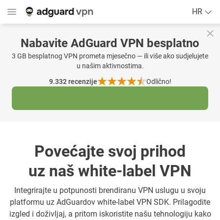
HR
Nabavite AdGuard VPN besplatno
3 GB besplatnog VPN prometa mjesečno — ili više ako sudjelujete
u našim aktivnostima.
9.332
recenzije
Odlično!
Povećajte svoj prihod
uz naš white-label VPN
Integrirajte u potpunosti brendiranu VPN uslugu u svoju
platformu uz AdGuardov white-label VPN SDK. Prilagodite
izgled i doživljaj, a pritom iskoristite našu tehnologiju kako