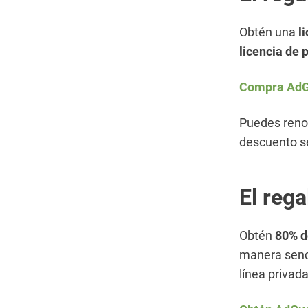
Obtén una
l
licencia de 
Compra AdG
Puedes renov
descuento s
El rega
Obtén
80% d
manera senci
línea privada