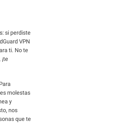
: si perdiste
 AdGuard VPN
a ti. No te
, ¡te
 Para
tes molestas
nea y
to, nos
rsonas que te