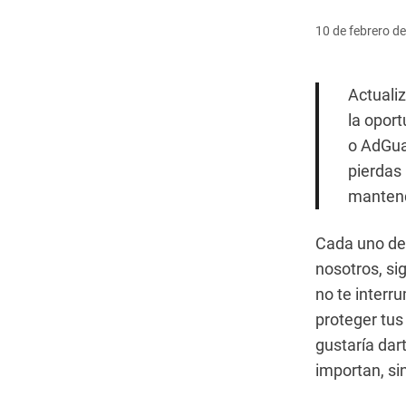
10 de febrero d
Actualiz
la opor
o AdGua
pierdas
manten
Cada uno de 
nosotros, s
no te interr
proteger tus
gustaría dar
importan, si