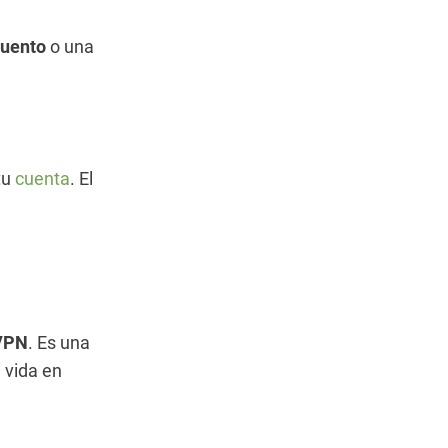
cuento
o una
tu
cuenta
. El
 VPN
. Es una
 vida en