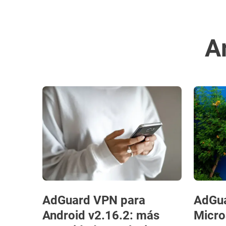
A
AdGuard VPN para
AdGua
Android v2.16.2: más
Micro